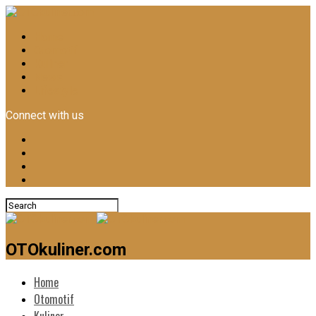
Home
Otomotif
Kuliner
News
Lifestyle
Connect with us
OTOkuliner.com
Home
Otomotif
Kuliner