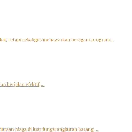
duk, tetapi sekaligus menawarkan beragam program...
 berjalan efektif,...
raan niaga di luar fungsi angkutan barang....