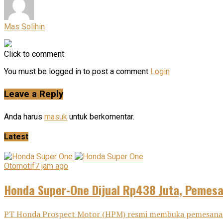
Mas Solihin
Click to comment
You must be logged in to post a comment
Login
Leave a Reply
Anda harus
masuk
untuk berkomentar.
Latest
Otomotif
7 jam ago
Honda Super-One Dijual Rp438 Juta, Pemes
PT Honda Prospect Motor (HPM) resmi membuka pemesanan H