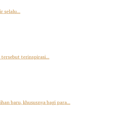
 selalu...
tersebut terinspirasi...
han baru, khususnya bagi para...