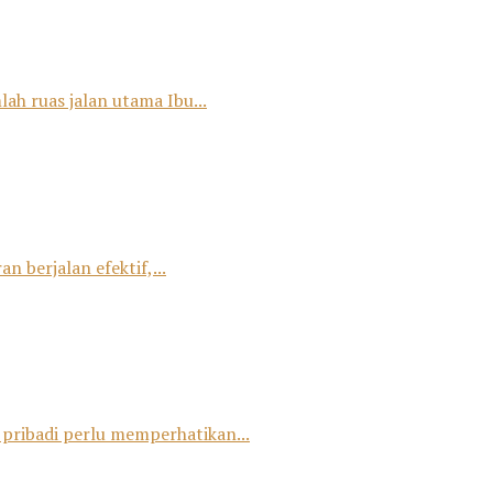
ah ruas jalan utama Ibu...
 berjalan efektif,...
 pribadi perlu memperhatikan...