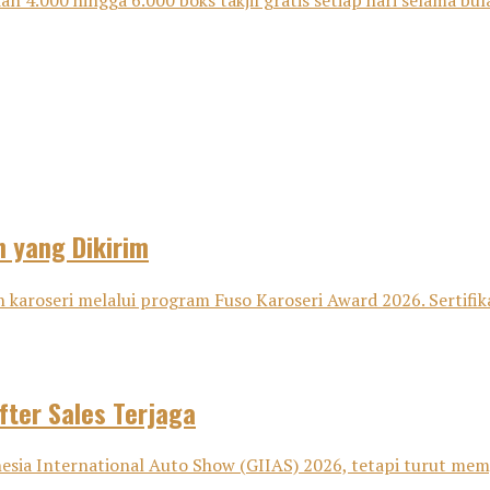
an 4.000 hingga 6.000 boks takjil gratis setiap hari selama bu
n yang Dikirim
 karoseri melalui program Fuso Karoseri Award 2026. Sertifika
fter Sales Terjaga
sia International Auto Show (GIIAS) 2026, tetapi turut memp