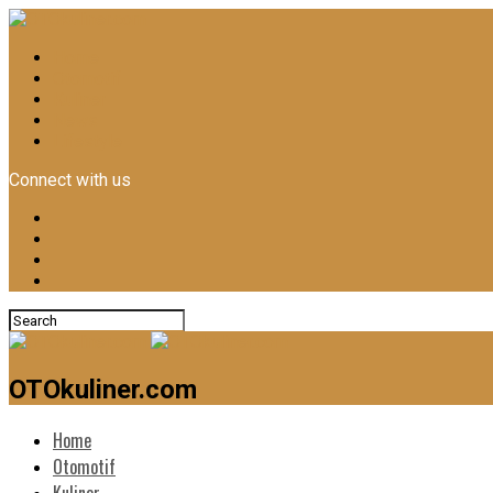
Home
Otomotif
Kuliner
News
Lifestyle
Connect with us
OTOkuliner.com
Home
Otomotif
Kuliner