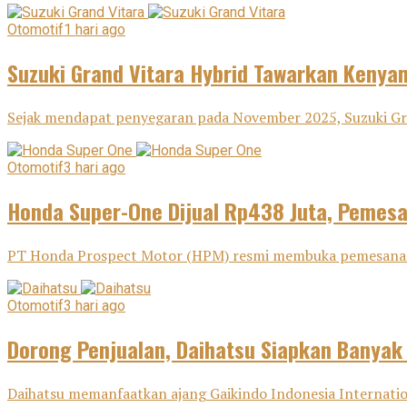
Otomotif
1 hari ago
Suzuki Grand Vitara Hybrid Tawarkan Keny
Sejak mendapat penyegaran pada November 2025, Suzuki Gra
Otomotif
3 hari ago
Honda Super-One Dijual Rp438 Juta, Pemes
PT Honda Prospect Motor (HPM) resmi membuka pemesanan H
Otomotif
3 hari ago
Dorong Penjualan, Daihatsu Siapkan Banyak
Daihatsu memanfaatkan ajang Gaikindo Indonesia Internatio