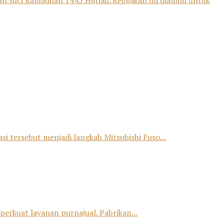
lan suci Ramadhan 1445 Hijriah. Kebijakan ini diambil untuk
si tersebut menjadi langkah Mitsubishi Fuso...
erkuat layanan purnajual. Pabrikan...