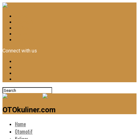
Home
Otomotif
Kuliner
News
Lifestyle
Connect with us
OTOkuliner.com
Home
Otomotif
Kuliner