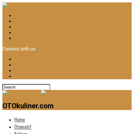
Home
Otomotif
Kuliner
News
Lifestyle
Connect with us
OTOkuliner.com
Home
Otomotif
Kuliner