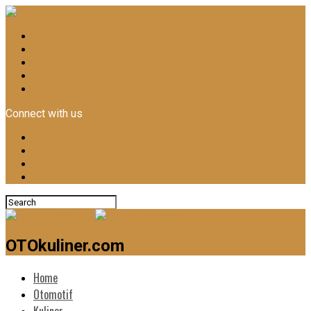
Home
Otomotif
Kuliner
News
Lifestyle
Connect with us
OTOkuliner.com
Home
Otomotif
Kuliner