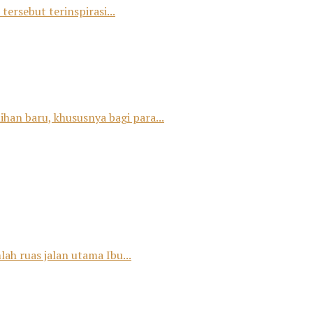
tersebut terinspirasi...
han baru, khususnya bagi para...
ah ruas jalan utama Ibu...