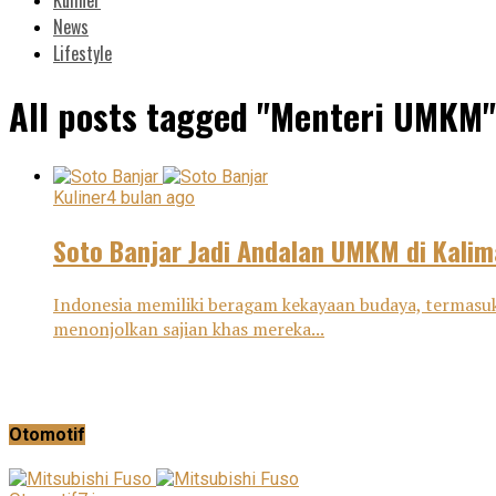
News
Lifestyle
All posts tagged "Menteri UMKM"
Kuliner
4 bulan ago
Soto Banjar Jadi Andalan UMKM di Kalim
Indonesia memiliki beragam kekayaan budaya, termasuk 
menonjolkan sajian khas mereka...
Otomotif