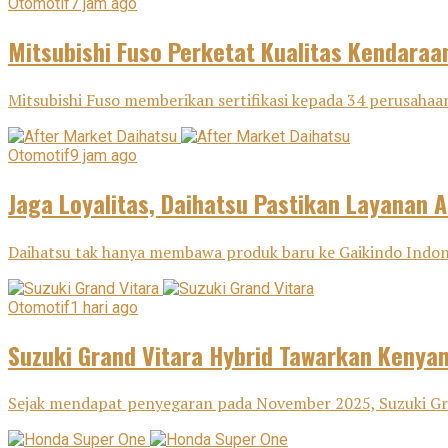
Otomotif
7 jam ago
Mitsubishi Fuso Perketat Kualitas Kendaraa
Mitsubishi Fuso memberikan sertifikasi kepada 34 perusahaan
Otomotif
9 jam ago
Jaga Loyalitas, Daihatsu Pastikan Layanan A
Daihatsu tak hanya membawa produk baru ke Gaikindo Indone
Otomotif
1 hari ago
Suzuki Grand Vitara Hybrid Tawarkan Keny
Sejak mendapat penyegaran pada November 2025, Suzuki Gra