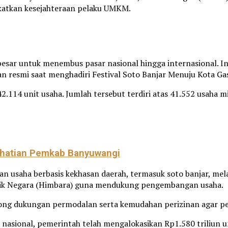
katkan kesejahteraan pelaku UMKM.
besar untuk menembus pasar nasional hingga internasional. I
resmi saat menghadiri Festival Soto Banjar Menuju Kota Gas
14 unit usaha. Jumlah tersebut terdiri atas 41.552 usaha mik
rhatian Pemkab Banyuwangi
saha berbasis kekhasan daerah, termasuk soto banjar, melalu
ik Negara (Himbara) guna mendukung pengembangan usaha.
g dukungan permodalan serta kemudahan perizinan agar pe
nasional, pemerintah telah mengalokasikan Rp1.580 triliun u