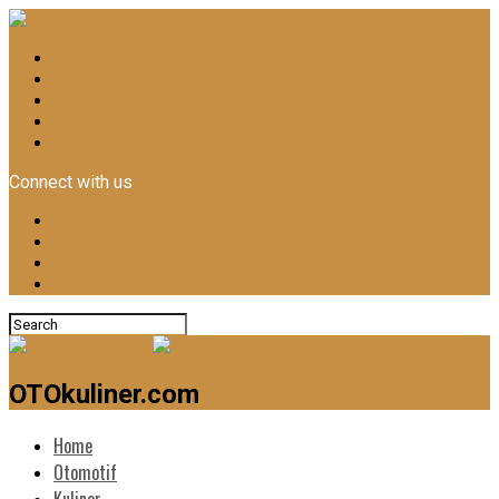
Home
Otomotif
Kuliner
News
Lifestyle
Connect with us
OTOkuliner.com
Home
Otomotif
Kuliner