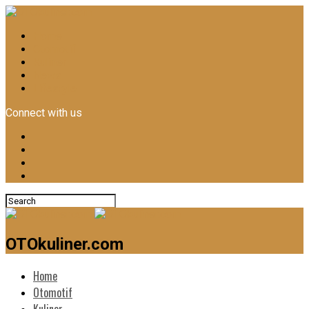
Home
Otomotif
Kuliner
News
Lifestyle
Connect with us
OTOkuliner.com
Home
Otomotif
Kuliner