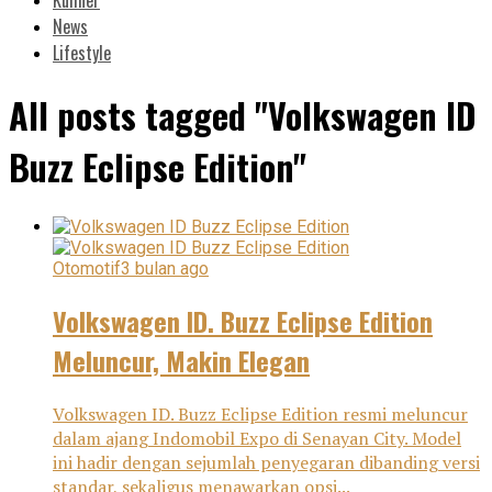
News
Lifestyle
All posts tagged "Volkswagen ID
Buzz Eclipse Edition"
Otomotif
3 bulan ago
Volkswagen ID. Buzz Eclipse Edition
Meluncur, Makin Elegan
Volkswagen ID. Buzz Eclipse Edition resmi meluncur
dalam ajang Indomobil Expo di Senayan City. Model
ini hadir dengan sejumlah penyegaran dibanding versi
standar, sekaligus menawarkan opsi...