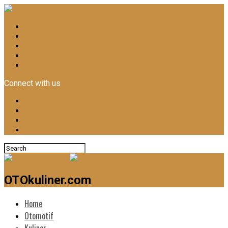
Home
Otomotif
Kuliner
News
Lifestyle
Connect with us
OTOkuliner.com
Home
Otomotif
Kuliner