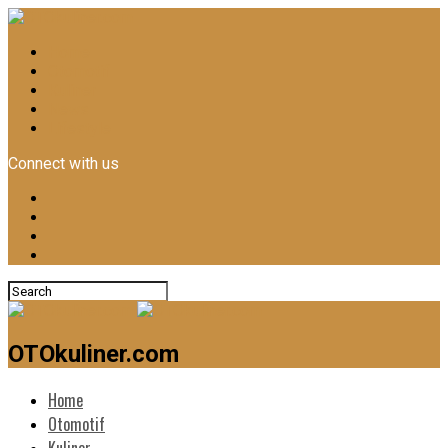
Home
Otomotif
Kuliner
News
Lifestyle
Connect with us
OTOkuliner.com
Home
Otomotif
Kuliner