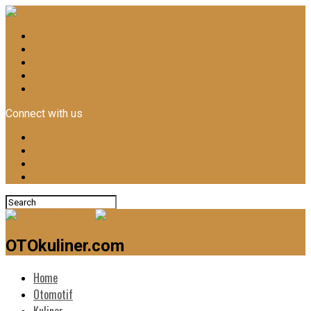
Home
Otomotif
Kuliner
News
Lifestyle
Connect with us
OTOkuliner.com
Home
Otomotif
Kuliner