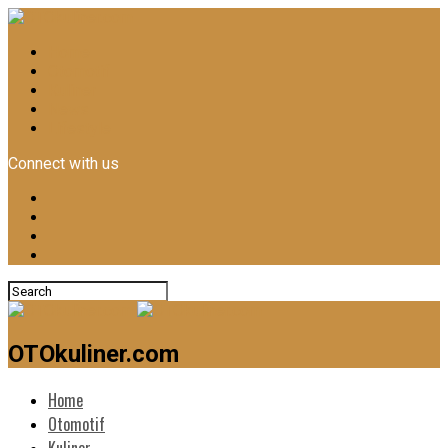
Home
Otomotif
Kuliner
News
Lifestyle
Connect with us
OTOkuliner.com
Home
Otomotif
Kuliner