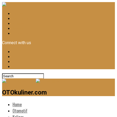
Home
Otomotif
Kuliner
News
Lifestyle
Connect with us
OTOkuliner.com
Home
Otomotif
Kuliner