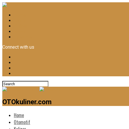
Home
Otomotif
Kuliner
News
Lifestyle
Connect with us
OTOkuliner.com
Home
Otomotif
Kuliner