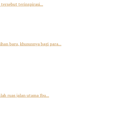
tersebut terinspirasi...
han baru, khususnya bagi para...
ah ruas jalan utama Ibu...