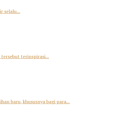
 selalu...
tersebut terinspirasi...
han baru, khususnya bagi para...