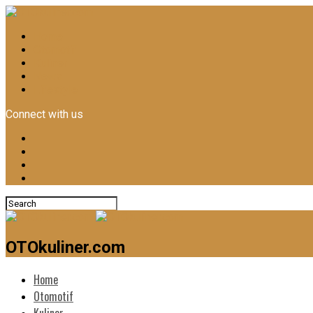
Home
Otomotif
Kuliner
News
Lifestyle
Connect with us
OTOkuliner.com
Home
Otomotif
Kuliner