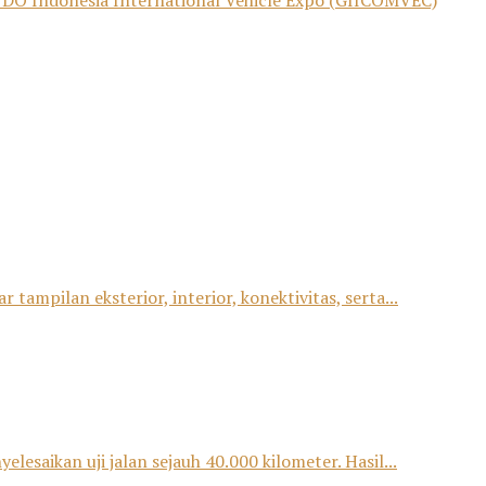
KINDO Indonesia International Vehicle Expo (GIICOMVEC)
ampilan eksterior, interior, konektivitas, serta...
saikan uji jalan sejauh 40.000 kilometer. Hasil...