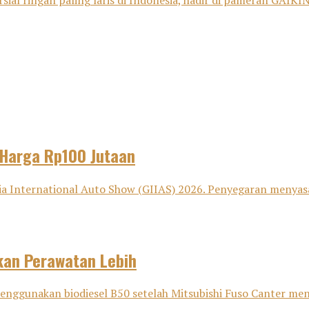
sial ringan paling laris di Indonesia, hadir di pameran GAI
 Harga Rp100 Jutaan
a International Auto Show (GIIAS) 2026. Penyegaran menyasar t
pkan Perawatan Lebih
gunakan biodiesel B50 setelah Mitsubishi Fuso Canter menyele