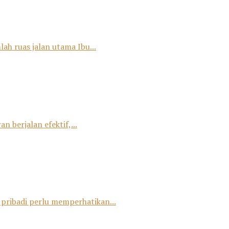
ah ruas jalan utama Ibu...
 berjalan efektif,...
 pribadi perlu memperhatikan...