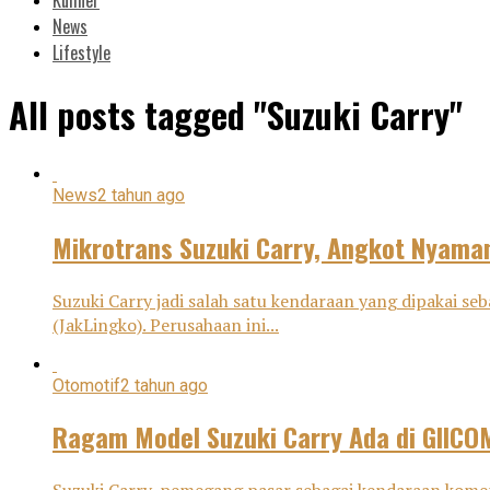
News
Lifestyle
All posts tagged "Suzuki Carry"
News
2 tahun ago
Mikrotrans Suzuki Carry, Angkot Nyama
Suzuki Carry jadi salah satu kendaraan yang dipakai s
(JakLingko). Perusahaan ini...
Otomotif
2 tahun ago
Ragam Model Suzuki Carry Ada di GIIC