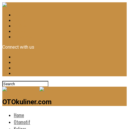
Home
Otomotif
Kuliner
News
Lifestyle
Connect with us
OTOkuliner.com
Home
Otomotif
Kuliner