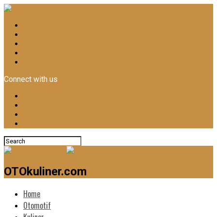
Home
Otomotif
Kuliner
News
Lifestyle
Connect with us
OTOkuliner.com
Home
Otomotif
Kuliner