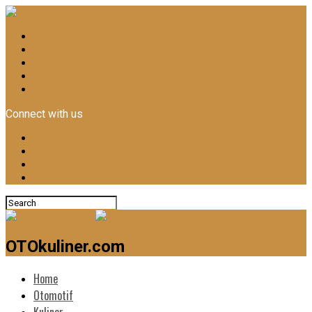
Home
Otomotif
Kuliner
News
Lifestyle
Connect with us
OTOkuliner.com
Home
Otomotif
Kuliner