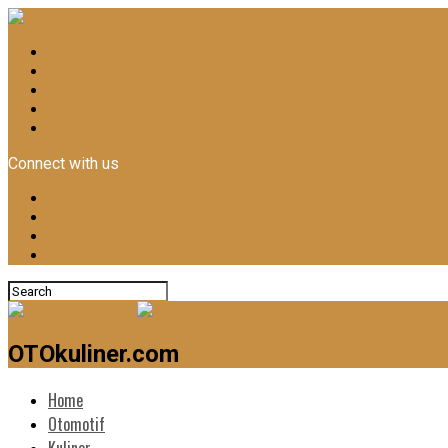
Home
Otomotif
Kuliner
News
Lifestyle
Connect with us
OTOkuliner.com
Home
Otomotif
Kuliner