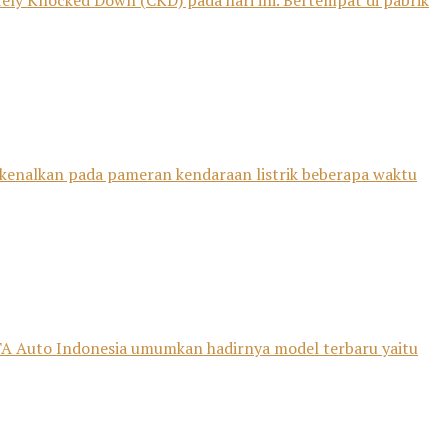
tely Knocked Down (CKD) pada hari ini. Bertempat di pabrik
rkenalkan pada pameran kendaraan listrik beberapa waktu
TA Auto Indonesia umumkan hadirnya model terbaru yaitu