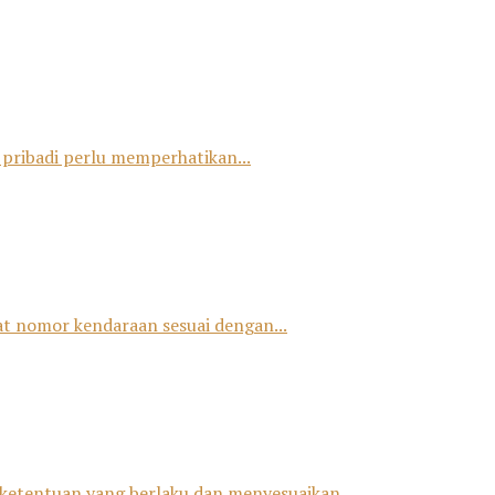
 pribadi perlu memperhatikan...
at nomor kendaraan sesuai dengan...
ketentuan yang berlaku dan menyesuaikan...