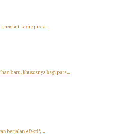
tersebut terinspirasi...
han baru, khususnya bagi para...
 berjalan efektif,...