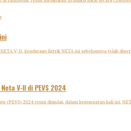
ik di Indonesia, resmi melakukan produksi lokal secara Comple
ini
ETA V-II, kendaraan listrik NETA ini sebelumnya telah dipe
 Neta V-II di PEVS 2024
w (PEVS) 2024 resmi dimulai, dalam kesempatan kali ini, NE