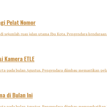
agi Pelat Nomor
 di sejumlah ruas jalan utama Ibu Kota. Pengendara kendaraan
si Kamera ETLE
karta pada bulan Agustus. Pengendara diimbau memastikan pel
a di Bulan Ini
karta pada bulan Agustus. Pengendara diimbau memperhatikan 