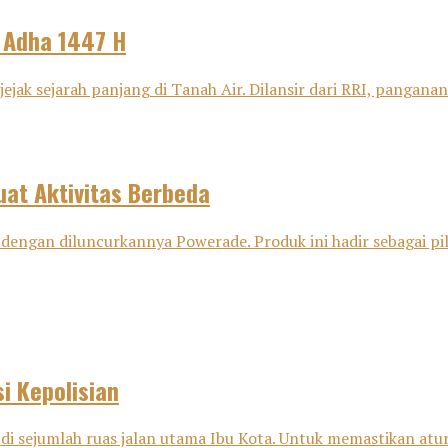
l Adha 1447 H
ejak sejarah panjang di Tanah Air. Dilansir dari RRI, panganan 
at Aktivitas Berbeda
dengan diluncurkannya Powerade. Produk ini hadir sebagai pili
i Kepolisian
di sejumlah ruas jalan utama Ibu Kota. Untuk memastikan aturan