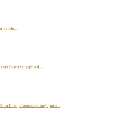
 selalu...
tersebut terinspirasi...
han baru, khususnya bagi para...