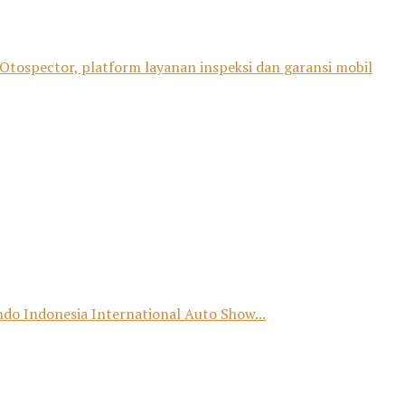
Otospector, platform layanan inspeksi dan garansi mobil
o Indonesia International Auto Show...