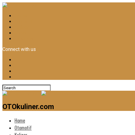
Home
Otomotif
Kuliner
News
Lifestyle
Connect with us
OTOkuliner.com
Home
Otomotif
Kuliner