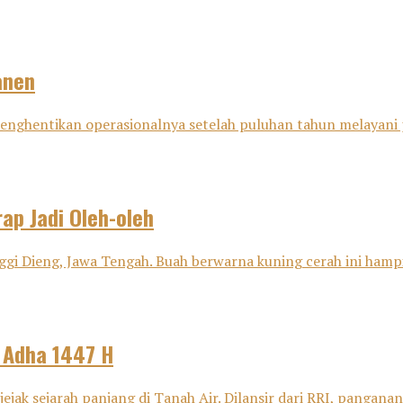
anen
i menghentikan operasionalnya setelah puluhan tahun melayani
ap Jadi Oleh-oleh
ggi Dieng, Jawa Tengah. Buah berwarna kuning cerah ini hampir
l Adha 1447 H
ejak sejarah panjang di Tanah Air. Dilansir dari RRI, panganan 