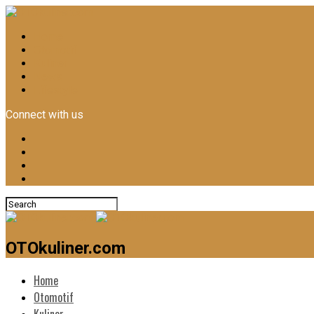
Home
Otomotif
Kuliner
News
Lifestyle
Connect with us
OTOkuliner.com
Home
Otomotif
Kuliner