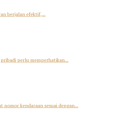
 berjalan efektif,...
 pribadi perlu memperhatikan...
at nomor kendaraan sesuai dengan...