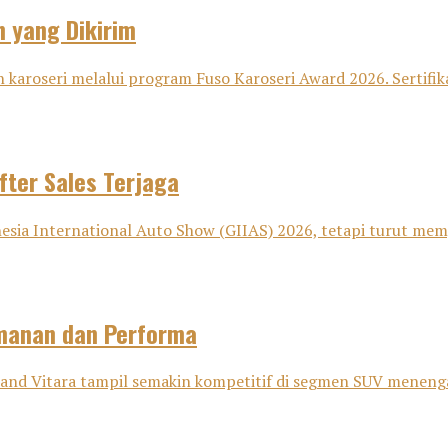
n yang Dikirim
 karoseri melalui program Fuso Karoseri Award 2026. Sertifika
fter Sales Terjaga
sia International Auto Show (GIIAS) 2026, tetapi turut memp
amanan dan Performa
nd Vitara tampil semakin kompetitif di segmen SUV menenga