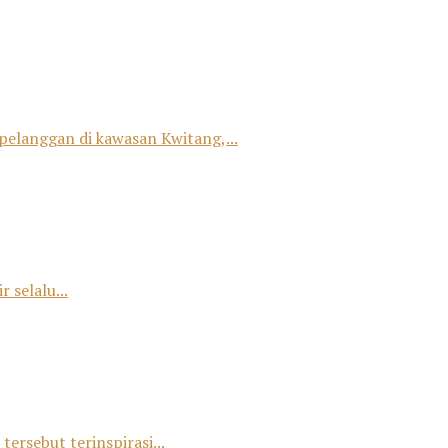
 pelanggan di kawasan Kwitang,...
 selalu...
tersebut terinspirasi...