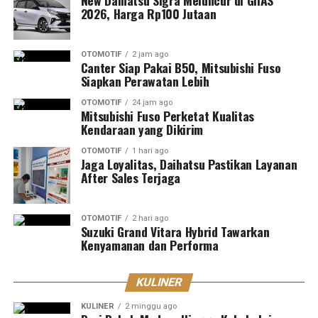
New Daihatsu Sigra Meluncur di GIIAS
2026, Harga Rp100 Jutaan
OTOMOTIF
2 jam ago
Canter Siap Pakai B50, Mitsubishi Fuso
Siapkan Perawatan Lebih
OTOMOTIF
24 jam ago
Mitsubishi Fuso Perketat Kualitas
Kendaraan yang Dikirim
OTOMOTIF
1 hari ago
Jaga Loyalitas, Daihatsu Pastikan Layanan
After Sales Terjaga
OTOMOTIF
2 hari ago
Suzuki Grand Vitara Hybrid Tawarkan
Kenyamanan dan Performa
KULINER
KULINER
2 minggu ago