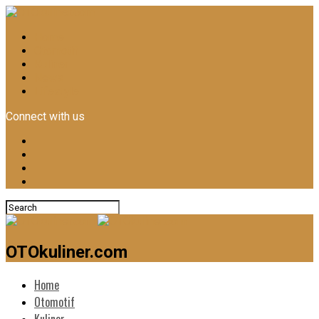
Home
Otomotif
Kuliner
News
Lifestyle
Connect with us
OTOkuliner.com
Home
Otomotif
Kuliner