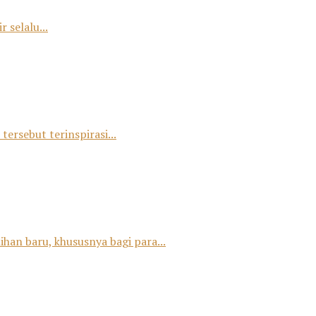
 selalu...
tersebut terinspirasi...
han baru, khususnya bagi para...