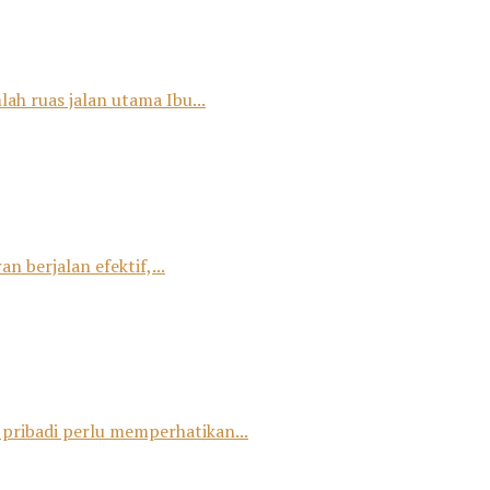
ah ruas jalan utama Ibu...
 berjalan efektif,...
 pribadi perlu memperhatikan...