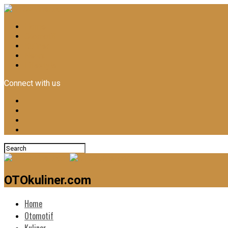
Home
Otomotif
Kuliner
News
Lifestyle
Connect with us
OTOkuliner.com
Home
Otomotif
Kuliner