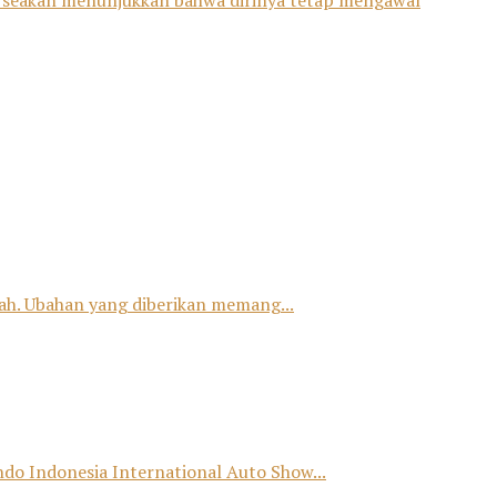
ya seakan menunjukkan bahwa dirinya tetap mengawal
h. Ubahan yang diberikan memang...
o Indonesia International Auto Show...