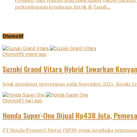
Presiden Joko Widodo atau biasa disapa Jokowi datang
perkembangan kendaraan listrik di Tanah...
Otomotif
Otomotif
6 menit ago
Suzuki Grand Vitara Hybrid Tawarkan Keny
Sejak mendapat penyegaran pada November 2025, Suzuki Gra
Otomotif
1 hari ago
Honda Super-One Dijual Rp438 Juta, Pemes
PT Honda Prospect Motor (HPM) resmi membuka pemesanan H