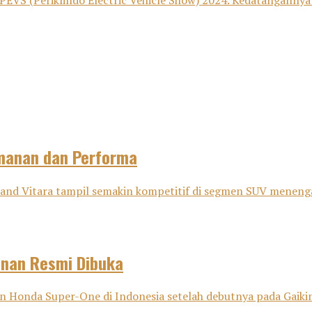
i PEVS (Periklindo Electric Vehicle Show) 2024. Kedatangann
amanan dan Performa
nd Vitara tampil semakin kompetitif di segmen SUV menenga
anan Resmi Dibuka
onda Super-One di Indonesia setelah debutnya pada Gaikind