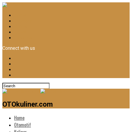
Home
Otomotif
Kuliner
News
Lifestyle
Connect with us
OTOkuliner.com
Home
Otomotif
Kuliner