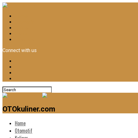
Home
Otomotif
Kuliner
News
Lifestyle
Connect with us
OTOkuliner.com
Home
Otomotif
Kuliner