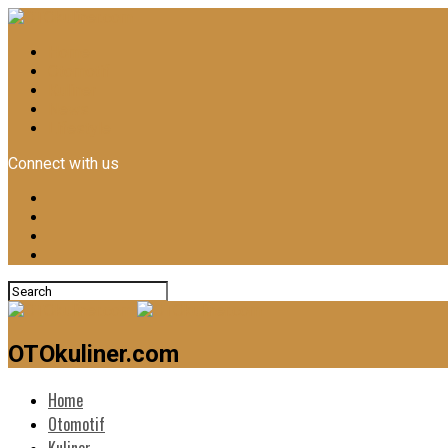
Home
Otomotif
Kuliner
News
Lifestyle
Connect with us
OTOkuliner.com
Home
Otomotif
Kuliner