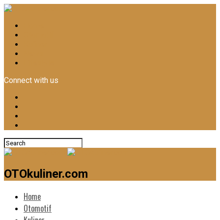
Home
Otomotif
Kuliner
News
Lifestyle
Connect with us
OTOkuliner.com
Home
Otomotif
Kuliner