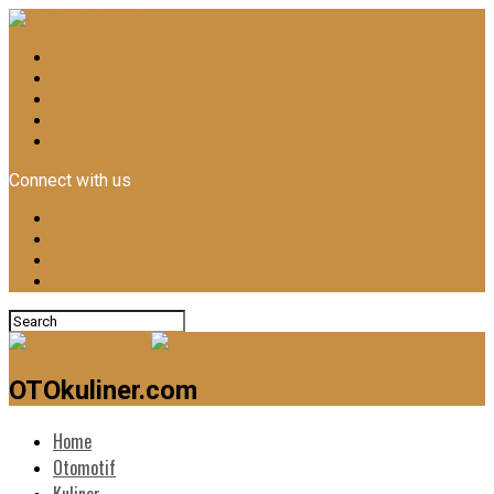
Home
Otomotif
Kuliner
News
Lifestyle
Connect with us
OTOkuliner.com
Home
Otomotif
Kuliner