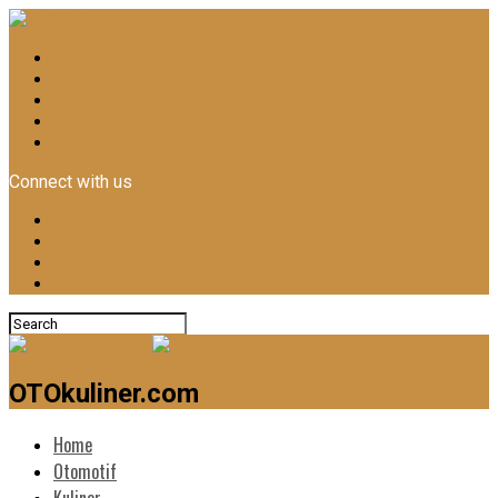
Home
Otomotif
Kuliner
News
Lifestyle
Connect with us
OTOkuliner.com
Home
Otomotif
Kuliner