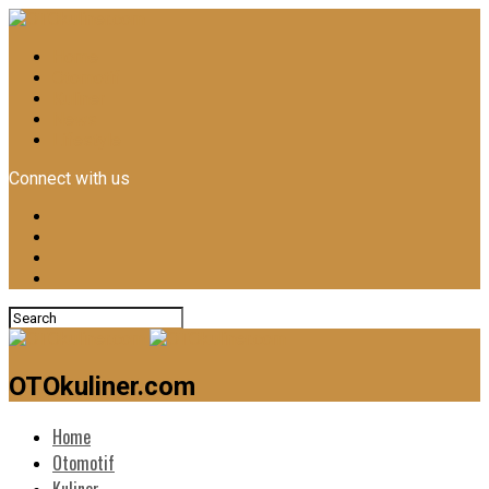
Home
Otomotif
Kuliner
News
Lifestyle
Connect with us
OTOkuliner.com
Home
Otomotif
Kuliner