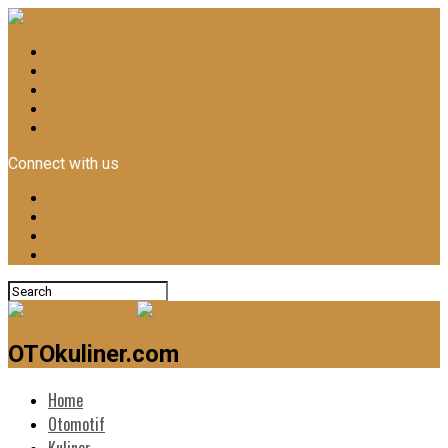
Home
Otomotif
Kuliner
News
Lifestyle
Connect with us
OTOkuliner.com
Home
Otomotif
Kuliner