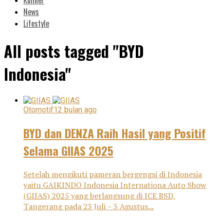
News
Lifestyle
All posts tagged "BYD
Indonesia"
Otomotif
12 bulan ago
BYD dan DENZA Raih Hasil yang Positif
Selama GIIAS 2025
Setelah mengikuti pameran bergengsi di Indonesia
yaitu GAIKINDO Indonesia Internationa Auto Show
(GIIAS) 2025 yang berlangsung di ICE BSD,
Tangerang pada 23 Juli – 3 Agustus...