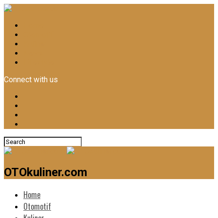
Home
Otomotif
Kuliner
News
Lifestyle
Connect with us
OTOkuliner.com
Home
Otomotif
Kuliner