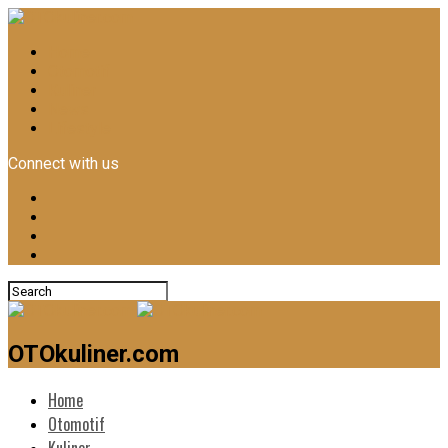
Home
Otomotif
Kuliner
News
Lifestyle
Connect with us
OTOkuliner.com
Home
Otomotif
Kuliner