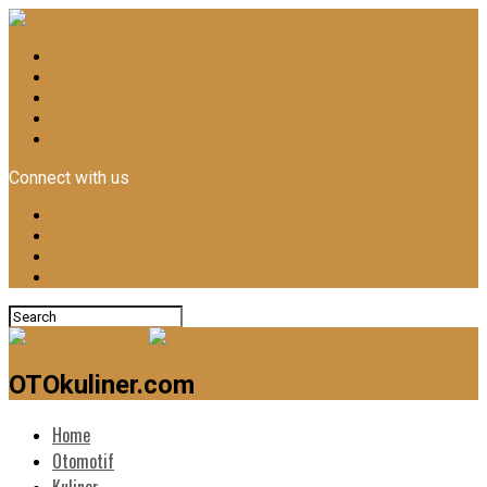
Home
Otomotif
Kuliner
News
Lifestyle
Connect with us
OTOkuliner.com
Home
Otomotif
Kuliner