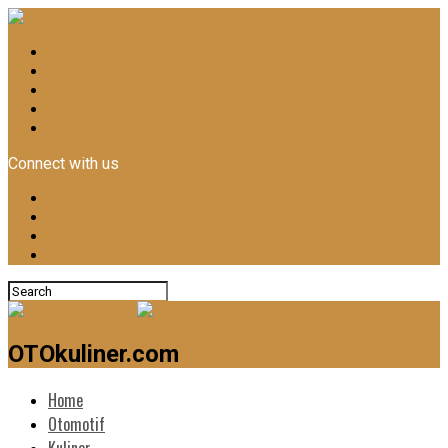
Home
Otomotif
Kuliner
News
Lifestyle
Connect with us
OTOkuliner.com
Home
Otomotif
Kuliner