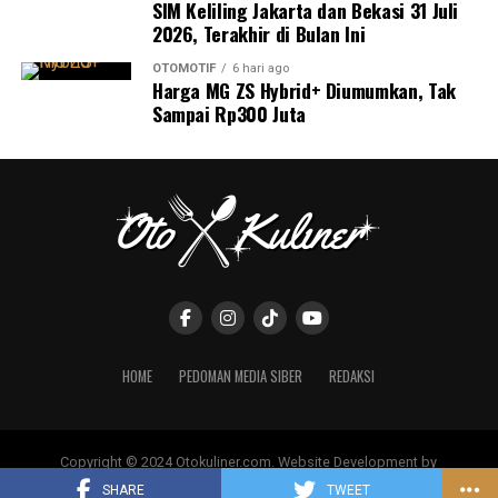
SIM Keliling Jakarta dan Bekasi 31 Juli
2026, Terakhir di Bulan Ini
OTOMOTIF
6 hari ago
Harga MG ZS Hybrid+ Diumumkan, Tak
Sampai Rp300 Juta
HOME
PEDOMAN MEDIA SIBER
REDAKSI
Copyright © 2024 Otokuliner.com. Website Development by
www.iconixstudio.com
SHARE
TWEET