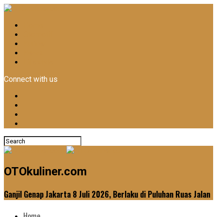
Home
Otomotif
Kuliner
News
Lifestyle
Connect with us
OTOkuliner.com
Ganjil Genap Jakarta 8 Juli 2026, Berlaku di Puluhan Ruas Jalan
Home