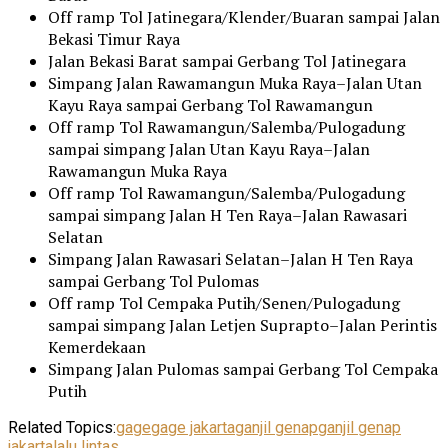
Off ramp Tol Jatinegara/Klender/Buaran sampai Jalan
Bekasi Timur Raya
Jalan Bekasi Barat sampai Gerbang Tol Jatinegara
Simpang Jalan Rawamangun Muka Raya–Jalan Utan
Kayu Raya sampai Gerbang Tol Rawamangun
Off ramp Tol Rawamangun/Salemba/Pulogadung
sampai simpang Jalan Utan Kayu Raya–Jalan
Rawamangun Muka Raya
Off ramp Tol Rawamangun/Salemba/Pulogadung
sampai simpang Jalan H Ten Raya–Jalan Rawasari
Selatan
Simpang Jalan Rawasari Selatan–Jalan H Ten Raya
sampai Gerbang Tol Pulomas
Off ramp Tol Cempaka Putih/Senen/Pulogadung
sampai simpang Jalan Letjen Suprapto–Jalan Perintis
Kemerdekaan
Simpang Jalan Pulomas sampai Gerbang Tol Cempaka
Putih
Related Topics:
gage
gage jakarta
ganjil genap
ganjil genap
jakarta
lalu lintas