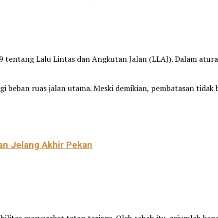
tentang Lalu Lintas dan Angkutan Jalan (LLAJ). Dalam aturan
 beban ruas jalan utama. Meski demikian, pembatasan tidak 
kan Jelang Akhir Pekan
tas masyarakat tetap terjaga. Oleh sebab itu, sejumlah ken