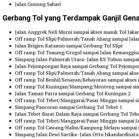
Jalan Gunung Sahari
Gerbang Tol yang Terdampak Ganjil Gen
Jalan Anggrek Neli Murni sampai akses masuk Tol Jak
Off ramp Tol Slipi/Palmerah/Tanah Abang sampai Jala
Jalan Brigjen Katamso sampai Gerbang Tol Slipi
Off ramp Tol Tomang/Grogol sampai Jalan Kemanggis
Simpang Jalan Palmerah Utara–Jalan KS Tubun sampai 
Jalan Pejompongan Raya sampai Gerbang Tol Pejomp
Off ramp Tol Slipi/Palmerah/Tanah Abang sampai akses
Off ramp Tol Benhil/Senayan/Kebayoran sampai akses
Off ramp Tol Kuningan/Mampang/Menteng sampai si
Jalan Taman Patra sampai Gerbang Tol Kuningan 2
Off ramp Tol Tebet/Manggarai/Pasar Minggu sampai 
Simpang Pancoran sampai Gerbang Tol Tebet 1
Jalan Tebet Barat Dalam Raya sampai Gerbang Tol Tebe
Off ramp Tol Tebet/Manggarai/Pasar Minggu sampai Ja
Off ramp Tol Cawang/Halim/Kampung Melayu sampai si
Simpang Jalan Dewi Sartika–Jalan Otto Iskandardinat