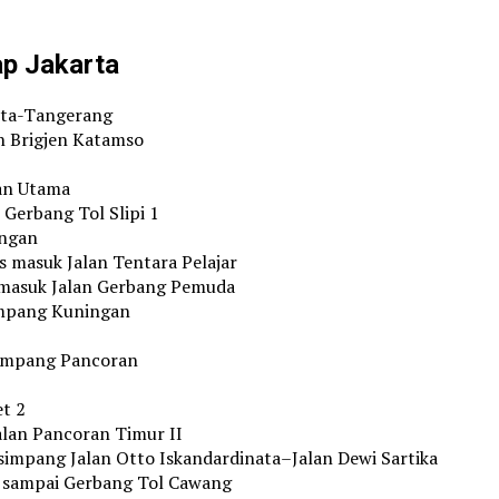
ap Jakarta
arta-Tangerang
n Brigjen Katamso
an Utama
Gerbang Tol Slipi 1
ongan
 masuk Jalan Tentara Pelajar
 masuk Jalan Gerbang Pemuda
mpang Kuningan
simpang Pancoran
t 2
lan Pancoran Timur II
mpang Jalan Otto Iskandardinata–Jalan Dewi Sartika
a sampai Gerbang Tol Cawang