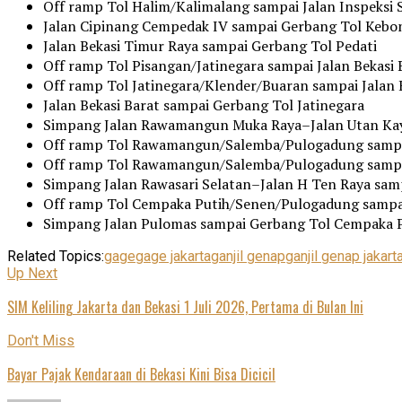
Off ramp Tol Halim/Kalimalang sampai Jalan Inspeksi 
Jalan Cipinang Cempedak IV sampai Gerbang Tol Kebo
Jalan Bekasi Timur Raya sampai Gerbang Tol Pedati
Off ramp Tol Pisangan/Jatinegara sampai Jalan Bekasi 
Off ramp Tol Jatinegara/Klender/Buaran sampai Jalan 
Jalan Bekasi Barat sampai Gerbang Tol Jatinegara
Simpang Jalan Rawamangun Muka Raya–Jalan Utan Ka
Off ramp Tol Rawamangun/Salemba/Pulogadung sampa
Off ramp Tol Rawamangun/Salemba/Pulogadung sampai
Simpang Jalan Rawasari Selatan–Jalan H Ten Raya sam
Off ramp Tol Cempaka Putih/Senen/Pulogadung sampai
Simpang Jalan Pulomas sampai Gerbang Tol Cempaka 
Related Topics:
gage
gage jakarta
ganjil genap
ganjil genap jakart
Up Next
SIM Keliling Jakarta dan Bekasi 1 Juli 2026, Pertama di Bulan Ini
Don't Miss
Bayar Pajak Kendaraan di Bekasi Kini Bisa Dicicil