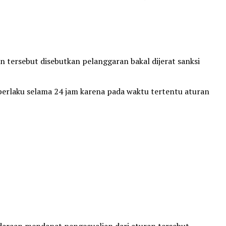
 tersebut disebutkan pelanggaran bakal dijerat sanksi
berlaku selama 24 jam karena pada waktu tertentu aturan
daraan mendapat pengecualian dari aturan tersebut.