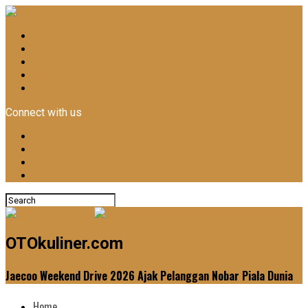
Home
Otomotif
Kuliner
News
Lifestyle
Connect with us
OTOkuliner.com
Jaecoo Weekend Drive 2026 Ajak Pelanggan Nobar Piala Dunia
Home