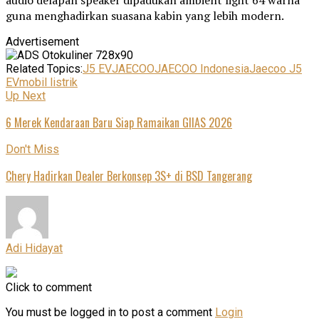
audio delapan speaker dipadukan ambient light 64 warna
guna menghadirkan suasana kabin yang lebih modern.
Advertisement
Related Topics:
J5 EV
JAECOO
JAECOO Indonesia
Jaecoo J5
EV
mobil listrik
Up Next
6 Merek Kendaraan Baru Siap Ramaikan GIIAS 2026
Don't Miss
Chery Hadirkan Dealer Berkonsep 3S+ di BSD Tangerang
Adi Hidayat
Click to comment
You must be logged in to post a comment
Login