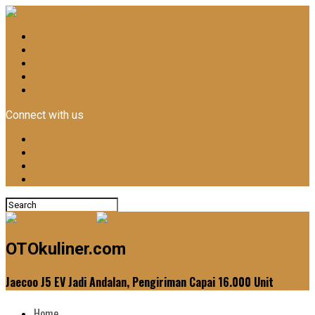
Home
Otomotif
Kuliner
News
Lifestyle
Connect with us
OTOkuliner.com
Jaecoo J5 EV Jadi Andalan, Pengiriman Capai 16.000 Unit
Home