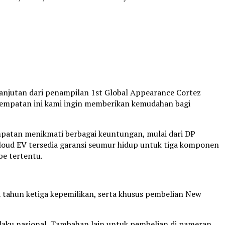
anjutan dari penampilan 1st Global Appearance Cortez
sempatan ini kami ingin memberikan kemudahan bagi
patan menikmati berbagai keuntungan, mulai dari DP
 Cloud EV tersedia garansi seumur hidup untuk tiga komponen
pe tertentu.
 tahun ketiga kepemilikan, serta khusus pembelian New
aku nasional. Tambahan lain untuk pembelian di pameran