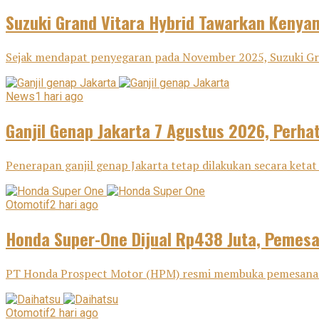
Suzuki Grand Vitara Hybrid Tawarkan Keny
Sejak mendapat penyegaran pada November 2025, Suzuki Gra
News
1 hari ago
Ganjil Genap Jakarta 7 Agustus 2026, Perha
Penerapan ganjil genap Jakarta tetap dilakukan secara ketat 
Otomotif
2 hari ago
Honda Super-One Dijual Rp438 Juta, Pemes
PT Honda Prospect Motor (HPM) resmi membuka pemesanan H
Otomotif
2 hari ago