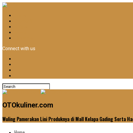
Home
Otomotif
Kuliner
News
Lifestyle
Connect with us
OTOkuliner.com
Wuling Pamerakan Lini Produknya di Mall Kelapa Gading Serta H
Home