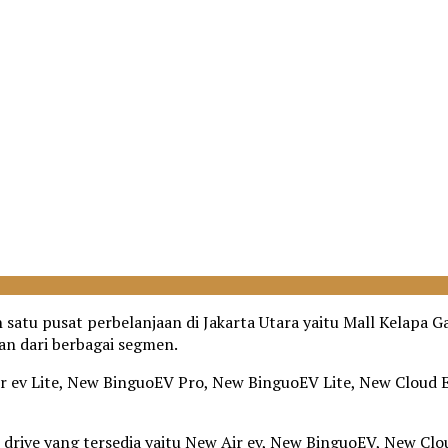
atu pusat perbelanjaan di Jakarta Utara yaitu Mall Kelapa Ga
an dari berbagai segmen.
Air ev Lite, New BinguoEV Pro, New BinguoEV Lite, New Cloud
st drive yang tersedia yaitu New Air ev, New BinguoEV, New C