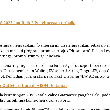
 2025 dan Raih 2 Penghargaan terbaik.
ngga mengatakan, “Pameran ini diselenggarakan sebagai kel
ekaan melalui program promo bertajuk ‘Nusantara’. Dalam ke
rbagai promo istimewa,” jelasnya.
menarik yang berlaku selama bulan Agustus seperti berkesem
aan. Untuk pembelian Wuling EV seperti Air ev, BinguoEV, dan
ol. Kemudian juga gratis perangkat charging 7kW AC untuk ti
 Outlet Terbaru di AEON Deltamas
dia keuntungan 70% Resale Value Guarantee yang berlaku pada
up untuk tiga komponen utama hybrid.
e berupa 1 unit BinguoEV melalui program undian yang berl