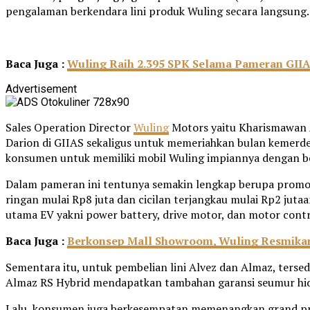
pengalaman berkendara lini produk Wuling secara langsung.
Baca Juga :
Wuling Raih 2.395 SPK Selama Pameran GIIAS
Advertisement
Sales Operation Director
Wuling
Motors yaitu Kharismawan A
Darion di GIIAS sekaligus untuk memeriahkan bulan kemerd
konsumen untuk memiliki mobil Wuling impiannya dengan be
Dalam pameran ini tentunya semakin lengkap berupa promo 
ringan mulai Rp8 juta dan cicilan terjangkau mulai Rp2 jut
utama EV yakni power battery, drive motor, dan motor contr
Baca Juga :
Berkonsep Mall Showroom, Wuling Resmikan
Sementara itu, untuk pembelian lini Alvez dan Almaz, terse
Almaz RS Hybrid mendapatkan tambahan garansi seumur hid
Lalu, konsumen juga berkesempatan memenangkan grand priz