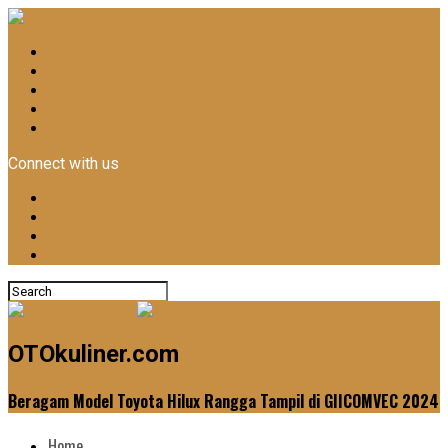
Home
Otomotif
Kuliner
News
Lifestyle
Connect with us
OTOkuliner.com
Beragam Model Toyota Hilux Rangga Tampil di GIICOMVEC 2024
Home