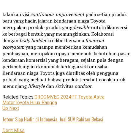
Jalankan visi
continuous improvement
pada setiap produk
baru yang hadir, jajaran kendaraan niaga Toyota
merupakan produk-produk yang
feasible
untuk dikonversi
ke berbagai bentuk yang memungkinkan. Kolaborasi
dengan
body builder
kredibel bersama
financial
ecosystem
yang mampu memberikan kemudahan
pembiayaan, merupakan upaya memenuhi kebutuhan pasar
kendaraan komersial yang beragam, sejalan pula dengan
perkembangan ekonomi di berbagai sektor usaha.
Kendaraan niaga Toyota juga diutilitas oleh pengguna
pribadi yang melihat bahwa produk tersebut cocok untuk
menunjang
lifestyle
dan aktivitas
outdoor
.
Related Topics:
GIICOMVEC 2024
PT Toyota Astra
Motor
Toyota Hilux Rangga
Up Next
Jetour Siap Hadir di Indonesia, Jual SUV Rakitan Bekasi
Don't Miss