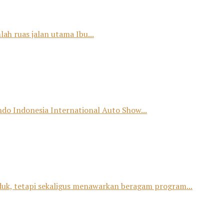
ah ruas jalan utama Ibu...
o Indonesia International Auto Show...
duk, tetapi sekaligus menawarkan beragam program...