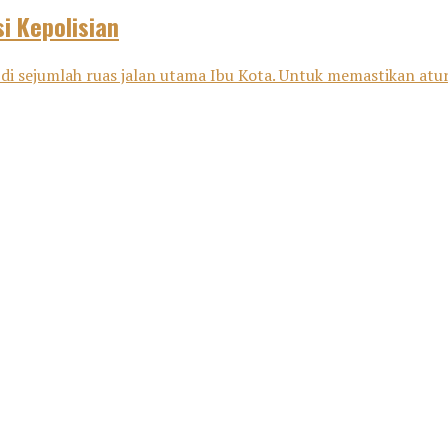
i Kepolisian
di sejumlah ruas jalan utama Ibu Kota. Untuk memastikan aturan