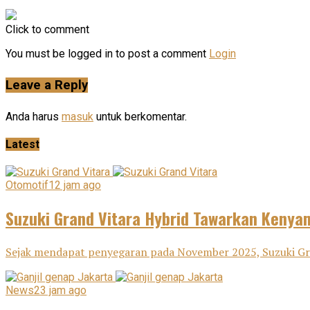
Click to comment
You must be logged in to post a comment
Login
Leave a Reply
Anda harus
masuk
untuk berkomentar.
Latest
Otomotif
12 jam ago
Suzuki Grand Vitara Hybrid Tawarkan Keny
Sejak mendapat penyegaran pada November 2025, Suzuki Gra
News
23 jam ago