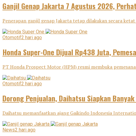
Ganjil Genap Jakarta 7 Agustus 2026, Perha
Penerapan ganjil genap Jakarta tetap dilakukan secara ketat 
Otomotif
2 hari ago
Honda Super-One Dijual Rp438 Juta, Pemes
PT Honda Prospect Motor (HPM) resmi membuka pemesanan H
Otomotif
2 hari ago
Dorong Penjualan, Daihatsu Siapkan Banyak
Daihatsu memanfaatkan ajang Gaikindo Indonesia Internatio
News
2 hari ago