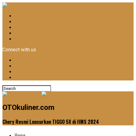
Home
Otomotif
Kuliner
News
Lifestyle
Connect with us
OTOkuliner.com
Chery Resmi Luncurkan TIGGO 5X di IIMS 2024
Home