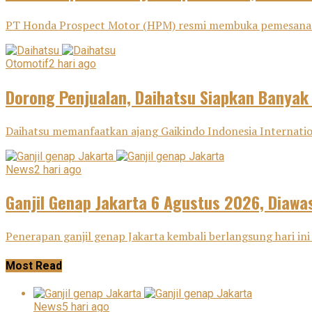
PT Honda Prospect Motor (HPM) resmi membuka pemesanan H
Otomotif
2 hari ago
Dorong Penjualan, Daihatsu Siapkan Banyak
Daihatsu memanfaatkan ajang Gaikindo Indonesia Internatio
News
2 hari ago
Ganjil Genap Jakarta 6 Agustus 2026, Diawas
Penerapan ganjil genap Jakarta kembali berlangsung hari ini 
Most Read
News
5 hari ago