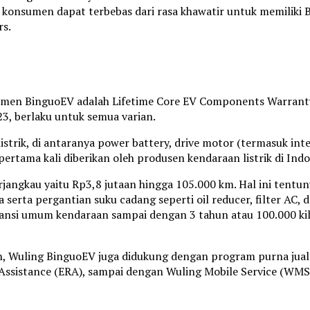
 konsumen dapat terbebas dari rasa khawatir untuk memiliki 
rs.
nsumen BinguoEV adalah Lifetime Core EV Components Warrant
, berlaku untuk semua varian.
rik, di antaranya power battery, drive motor (termasuk inte
rtama kali diberikan oleh produsen kendaraan listrik di In
rjangkau yaitu Rp3,8 jutaan hingga 105.000 km. Hal ini tentu
 serta pergantian suku cadang seperti oil reducer, filter AC
ansi umum kendaraan sampai dengan 3 tahun atau 100.000 kilo
n, Wuling BinguoEV juga didukung dengan program purna jual
ssistance (ERA), sampai dengan Wuling Mobile Service (WMS