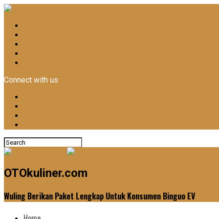
Home
Otomotif
Kuliner
News
Lifestyle
Connect with us
OTOkuliner.com
Wuling Berikan Paket Lengkap Untuk Konsumen Binguo EV
Home