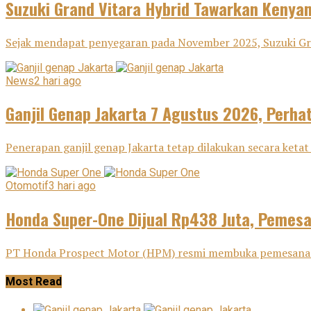
Suzuki Grand Vitara Hybrid Tawarkan Keny
Sejak mendapat penyegaran pada November 2025, Suzuki Gra
News
2 hari ago
Ganjil Genap Jakarta 7 Agustus 2026, Perha
Penerapan ganjil genap Jakarta tetap dilakukan secara ketat 
Otomotif
3 hari ago
Honda Super-One Dijual Rp438 Juta, Pemes
PT Honda Prospect Motor (HPM) resmi membuka pemesanan H
Most Read