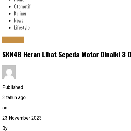
Otomotif
Kuliner
News
Lifestyle
Lifestyle
SKN48 Heran Lihat Sepeda Motor Dinaiki 3 
Published
3 tahun ago
on
23 November 2023
By