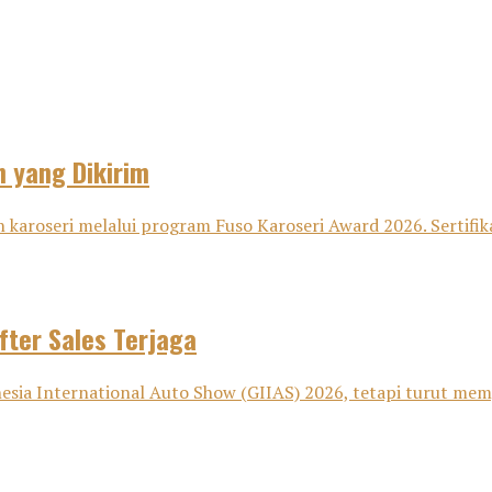
n yang Dikirim
 karoseri melalui program Fuso Karoseri Award 2026. Sertifika
fter Sales Terjaga
sia International Auto Show (GIIAS) 2026, tetapi turut memp