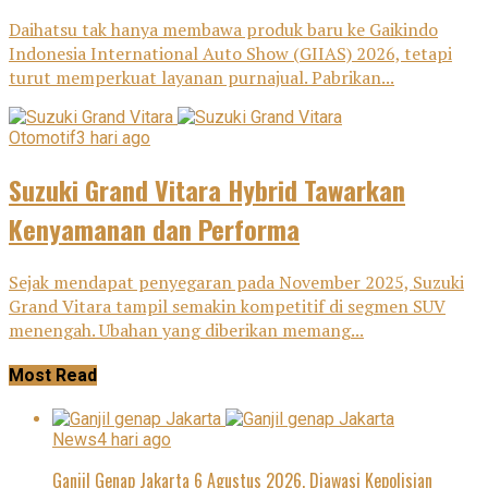
Daihatsu tak hanya membawa produk baru ke Gaikindo
Indonesia International Auto Show (GIIAS) 2026, tetapi
turut memperkuat layanan purnajual. Pabrikan...
Otomotif
3 hari ago
Suzuki Grand Vitara Hybrid Tawarkan
Kenyamanan dan Performa
Sejak mendapat penyegaran pada November 2025, Suzuki
Grand Vitara tampil semakin kompetitif di segmen SUV
menengah. Ubahan yang diberikan memang...
Most Read
News
4 hari ago
Ganjil Genap Jakarta 6 Agustus 2026, Diawasi Kepolisian